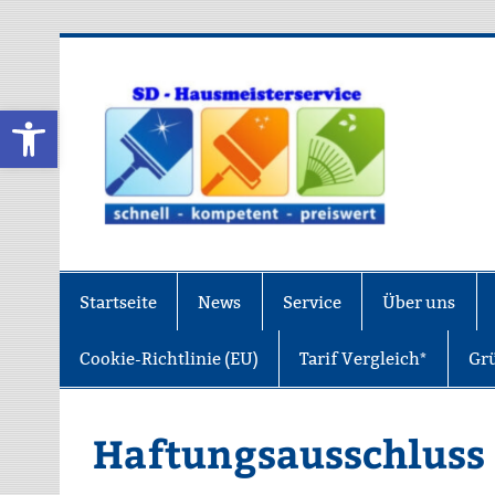
Zum
Inhalt
springen
SD-
Werkzeugleiste öffnen
s
Startseite
News
Service
Über uns
Cookie-Richtlinie (EU)
Tarif Vergleich*
Gr
Haftungsausschluss